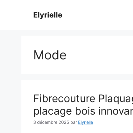
Aller
au
Elyrielle
contenu
Mode
Fibrecouture Plaquag
placage bois innova
3 décembre 2025
par
Elyrielle