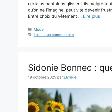
certains pantalons glissent-ils malgré t
qu’on ne l’imagine, peut vite devenir frus
Entre choix du vêtement …
Lire plus
Catégories
Mode
Laisser un commentaire
Sidonie Bonnec : quel
19 octobre 2025
par
Elyrielle